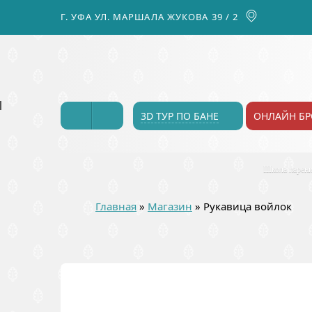
Г. УФА УЛ. МАРШАЛА ЖУКОВА 39 / 2
3D ТУР ПО БАНЕ
ОНЛАЙН Б
Школа парен
Главная
»
Магазин
»
Рукавица войлок